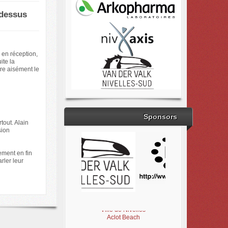
 dessus
 en réception,
ite la
ure aisément le
Sponsors
tout. Alain
sion
ement en fin
rler leur
Brabant Wallon
Magic Miroir
Ville de Nivelles
Aclot Beach