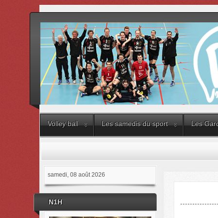
Volley ball
Les samedis du sport
Les Gard
samedi, 08 août 2026
N1H