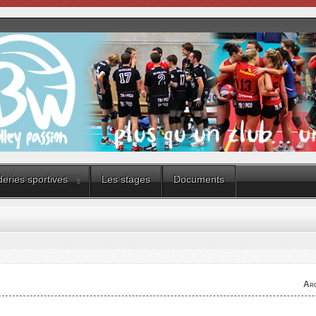
eries sportives
Les stages
Documents
Arc