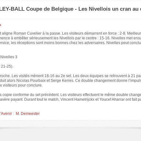
EY-BALL Coupe de Belgique - Les Nivellois un cran au
s
 aligne Roman Cuvelier à la passe. Les visiteurs démarrent en force : 2-8. Meilleur
nce à embêter sérieusement les Nivellois par le centre : 15-16. Nivelles met ensu
rvice, les réceptions sont moins bonnes chez les adversaires. Nivelles peut concl
Nivelles 3
 21-25).
oche. Les visités mènent 18-16 au 2e set. Les deux équipes se retrouvent à 21 par
oduit alors Nicolas Pourbaix et Serge Kerres. Ce double changement donne l’impul
 visiteurs pour conclure.
la copie conforme du set précédent. Les visiteurs effectuent le même double chang
’avère payant. Durant tout le match, Vincent Hamelrijckx et Youcef Aharrar ont fait pa
l'Avenir : M. Demeester