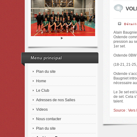
VOLL
Détail
Alain Baugniet
Ostende comme
pression au se
1er set.
Ostende 0BW 
Menu principal
(18-21, 21-25,
Plan du site
Ostende s’accr
Baugniet intr
Home
nécessaire aux
Le Club
Le 3e set est 
de set. Cela s
Adresses de nos Salles
talent.
Videos
Source : Vers 
Nous contacter
Plan du site