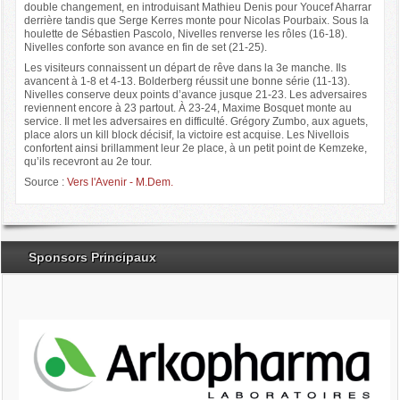
double changement, en introduisant Mathieu Denis pour Youcef Aharrar
derrière tandis que Serge Kerres monte pour Nicolas Pourbaix. Sous la
houlette de Sébastien Pascolo, Nivelles renverse les rôles (16-18).
Nivelles conforte son avance en fin de set (21-25).
Les visiteurs connaissent un départ de rêve dans la 3e manche. Ils
avancent à 1-8 et 4-13. Bolderberg réussit une bonne série (11-13).
Nivelles conserve deux points d’avance jusque 21-23. Les adversaires
reviennent encore à 23 partout. À 23-24, Maxime Bosquet monte au
service. Il met les adversaires en difficulté. Grégory Zumbo, aux aguets,
place alors un kill block décisif, la victoire est acquise. Les Nivellois
confortent ainsi brillamment leur 2e place, à un petit point de Kemzeke,
qu’ils recevront au 2e tour.
Source :
Vers l'Avenir - M.Dem.
Sponsors Principaux