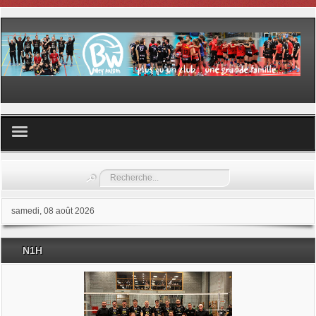
Volley ball
Rechercher
Les samedis du sport
samedi, 08 août 2026
Les Garderies sportives
N1H
Les stages
Documents