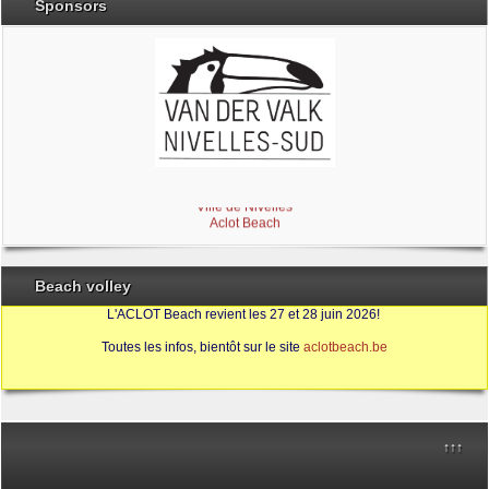
Sponsors
Brabant Wallon
Magic Miroir
Ville de Nivelles
Aclot Beach
Beach volley
L'ACLOT Beach revient les 27 et 28 juin 2026!
Toutes les infos, bientôt sur le site
aclotbeach.be
Sources
↑↑↑