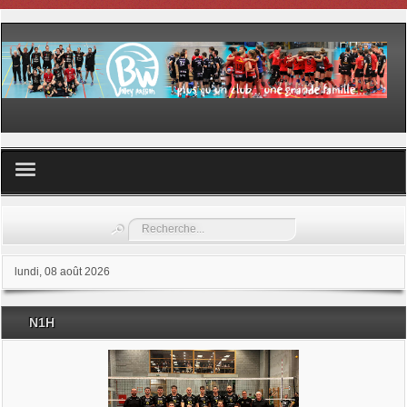
Volley ball
Rechercher
Les samedis du sport
lundi, 08 août 2026
Les Garderies sportives
N1H
Les stages
Documents