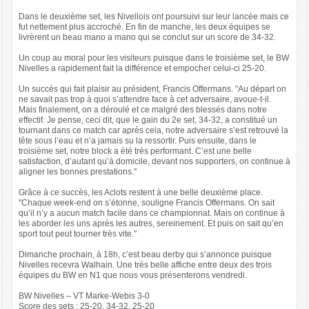
Dans le deuxième set, les Nivellois ont poursuivi sur leur lancée mais ce
fut nettement plus accroché. En fin de manche, les deux équipes se
livrèrent un beau mano a mano qui se conclut sur un score de 34-32.
Un coup au moral pour les visiteurs puisque dans le troisième set, le BW
Nivelles a rapidement fait la différence et empocher celui-ci 25-20.
Un succès qui fait plaisir au président, Francis Offermans. "Au départ on
ne savait pas trop à quoi s’attendre face à cet adversaire, avoue-t-il.
Mais finalement, on a déroulé et ce malgré des blessés dans notre
effectif. Je pense, ceci dit, que le gain du 2e set, 34-32, a constitué un
tournant dans ce match car après cela, notre adversaire s’est retrouvé la
tête sous l’eau et n’a jamais su la ressortir. Puis ensuite, dans le
troisième set, notre block a été très performant. C’est une belle
satisfaction, d’autant qu’à domicile, devant nos supporters, on continue à
aligner les bonnes prestations."
Grâce à ce succès, les Aclots restent à une belle deuxième place.
"Chaque week-end on s’étonne, souligne Francis Offermans. On sait
qu’il n’y a aucun match facile dans ce championnat. Mais on continue à
les aborder les uns après les autres, sereinement. Et puis on sait qu’en
sport tout peut tourner très vite."
Dimanche prochain, à 18h, c’est beau derby qui s’annonce puisque
Nivelles recevra Walhain. Une très belle affiche entre deux des trois
équipes du BW en N1 que nous vous présenterons vendredi.
BW Nivelles – VT Marke-Webis 3-0
Score des sets : 25-20, 34-32, 25-20