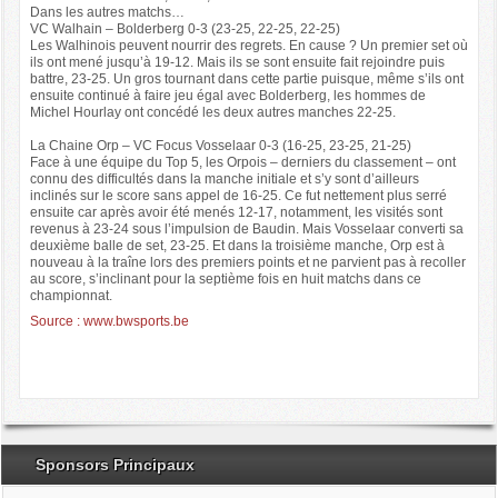
Dans les autres matchs…
VC Walhain – Bolderberg 0-3 (23-25, 22-25, 22-25)
Les Walhinois peuvent nourrir des regrets. En cause ? Un premier set où
ils ont mené jusqu’à 19-12. Mais ils se sont ensuite fait rejoindre puis
battre, 23-25. Un gros tournant dans cette partie puisque, même s’ils ont
ensuite continué à faire jeu égal avec Bolderberg, les hommes de
Michel Hourlay ont concédé les deux autres manches 22-25.
La Chaine Orp – VC Focus Vosselaar 0-3 (16-25, 23-25, 21-25)
Face à une équipe du Top 5, les Orpois – derniers du classement – ont
connu des difficultés dans la manche initiale et s’y sont d’ailleurs
inclinés sur le score sans appel de 16-25. Ce fut nettement plus serré
ensuite car après avoir été menés 12-17, notamment, les visités sont
revenus à 23-24 sous l’impulsion de Baudin. Mais Vosselaar converti sa
deuxième balle de set, 23-25. Et dans la troisième manche, Orp est à
nouveau à la traîne lors des premiers points et ne parvient pas à recoller
au score, s’inclinant pour la septième fois en huit matchs dans ce
championnat.
Source : www.bwsports.be
Sponsors Principaux