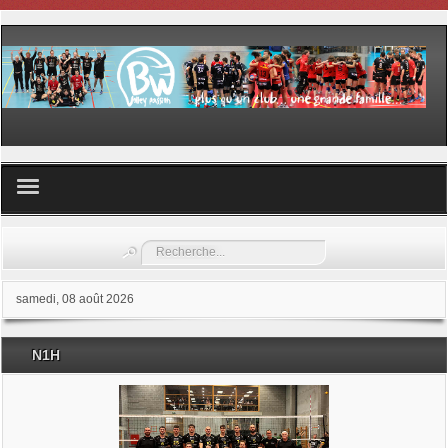
Volley ball
Rechercher
Les samedis du sport
samedi, 08 août 2026
Les Garderies sportives
N1H
Les stages
Documents