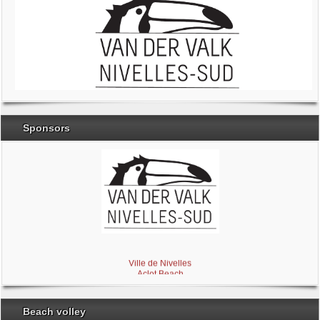
Sponsors
Brabant Wallon
Magic Miroir
Ville de Nivelles
Aclot Beach
Beach volley