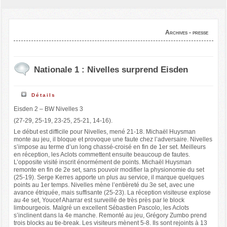
Archives - presse
Nationale 1 : Nivelles surprend Eisden
Détails
Eisden 2 – BW Nivelles 3
(27-29, 25-19, 23-25, 25-21, 14-16).
Le début est difficile pour Nivelles, mené 21-18. Michaël Huysman
monte au jeu, il bloque et provoque une faute chez l’adversaire. Nivelles
s’impose au terme d’un long chassé-croisé en fin de 1er set. Meilleurs
en réception, les Aclots commettent ensuite beaucoup de fautes.
L’opposite visité inscrit énormément de points. Michaël Huysman
remonte en fin de 2e set, sans pouvoir modifier la physionomie du set
(25-19). Serge Kerres apporte un plus au service, il marque quelques
points au 1er temps. Nivelles mène l’entièreté du 3e set, avec une
avance étriquée, mais suffisante (25-23). La réception visiteuse explose
au 4e set, Youcef Aharrar est surveillé de très près par le block
limbourgeois. Malgré un excellent Sébastien Pascolo, les Aclots
s’inclinent dans la 4e manche. Remonté au jeu, Grégory Zumbo prend
trois blocks au tie-break. Les visiteurs mènent 5-8. Ils sont rejoints à 13