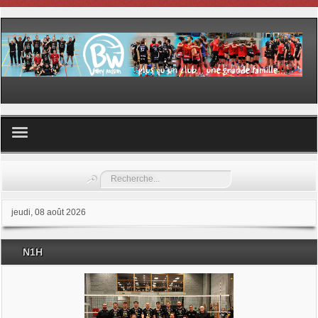
Volley ball
Rechercher
Les samedis du sport
jeudi, 08 août 2026
Les Garderies sportives
N1H
Les stages
Documents