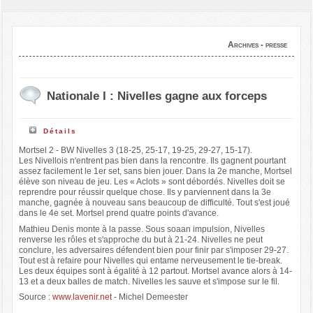
Archives - presse
Nationale I : Nivelles gagne aux forceps
Détails
Mortsel 2 - BW Nivelles 3 (18-25, 25-17, 19-25, 29-27, 15-17).
Les Nivellois n'entrent pas bien dans la rencontre. Ils gagnent pourtant
assez facilement le 1er set, sans bien jouer. Dans la 2e manche, Mortsel
élève son niveau de jeu. Les « Aclots » sont débordés. Nivelles doit se
reprendre pour réussir quelque chose. Ils y parviennent dans la 3e
manche, gagnée à nouveau sans beaucoup de difficulté. Tout s'est joué
dans le 4e set. Mortsel prend quatre points d'avance.
Mathieu Denis monte à la passe. Sous soaan impulsion, Nivelles
renverse les rôles et s'approche du but à 21-24. Nivelles ne peut
conclure, les adversaires défendent bien pour finir par s'imposer 29-27.
Tout est à refaire pour Nivelles qui entame nerveusement le tie-break.
Les deux équipes sont à égalité à 12 partout. Mortsel avance alors à 14-
13 et a deux balles de match. Nivelles les sauve et s'impose sur le fil.
Source :
www.lavenir.net
- Michel Demeester