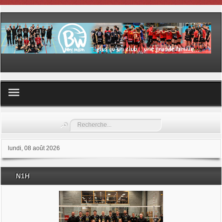
Volley ball
Rechercher
Les samedis du sport
lundi, 08 août 2026
Les Garderies sportives
N1H
Les stages
Documents