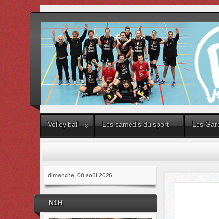
Volley ball
Les samedis du sport
Les Gard
dimanche, 08 août 2026
N1H