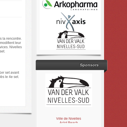
s la rencontre.
modifient leur
vices. Nivelles
set.
Sponsors
1er set avant
ès le 4e set.
Brabant Wallon
Magic Miroir
Ville de Nivelles
Aclot Beach