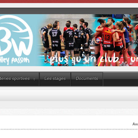
eries sportives
Les stages
Documents
Arc