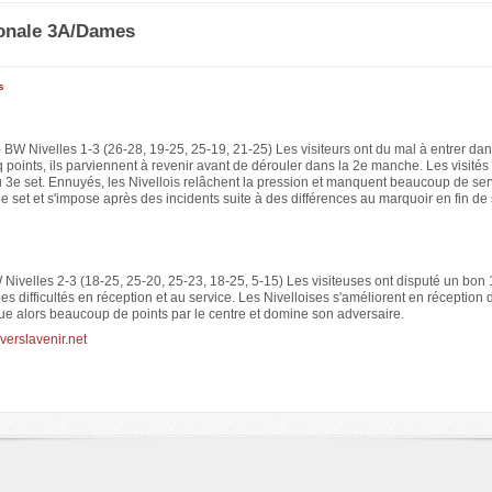
onale 3A/Dames
s
- BW Nivelles 1-3 (26-28, 19-25, 25-19, 21-25) Les visiteurs ont du mal à entrer dan
points, ils parviennent à revenir avant de dérouler dans la 2e manche. Les visités 
 3e set. Ennuyés, les Nivellois relâchent la pression et manquent beaucoup de ser
e set et s'impose après des incidents suite à des différences au marquoir en fin de 
Nivelles 2-3 (18-25, 25-20, 25-23, 18-25, 5-15) Les visiteuses ont disputé un bon 
es difficultés en réception et au service. Les Nivelloises s'améliorent en réception d
ue alors beaucoup de points par le centre et domine son adversaire.
erslavenir.net