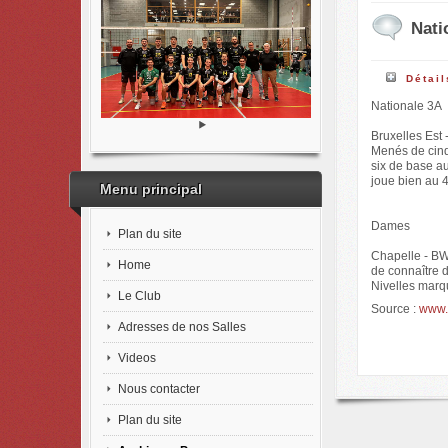
Nati
Détail
Nationale 3A
Bruxelles Est 
Menés de cinq 
six de base au
joue bien au 4
Menu principal
Dames
Plan du site
Chapelle - BW 
Home
de connaître d
Nivelles marq
Le Club
Source :
www.v
Adresses de nos Salles
Videos
Nous contacter
Plan du site