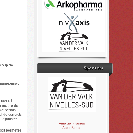
ucoup de
Sponsors
championnat,
facile à
inancière du
ême permis
Brabant Wallon
l de contacts
Magic Miroir
e organisée
Ville de Nivelles
Aclot Beach
doit permettre