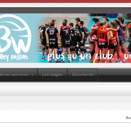
eries sportives
Les stages
Documents
Arc