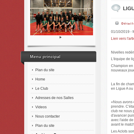
LIGU
Détail
01/10/2019 -
Lien vers l'arti
Nivelles redé
Menu principal
L'équipe de li
Champion en a
Plan du site
nouveaux joue
Home
La fin de cha
Le Club
en Ligue A ou
Adresses de nos Salles
«Nous avons op
prendre. C'éta
Videos
club ne nous 
d'avancer pui
Nous contacter
avec l'aide de
avant le matc
Plan du site
Les Aclots son