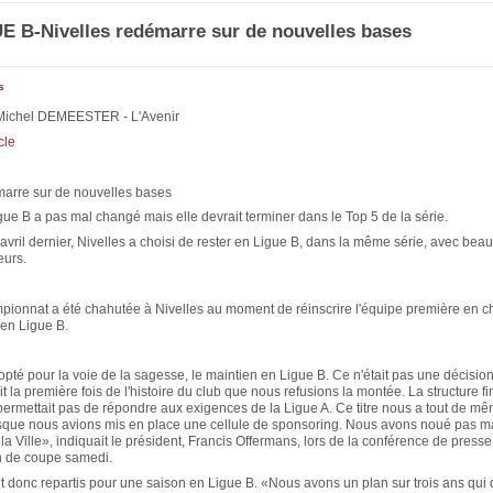
E B-Nivelles redémarre sur de nouvelles bases
s
 Michel DEMEESTER - L'Avenir
cle
marre sur de nouvelles bases
gue B a pas mal changé mais elle devrait terminer dans le Top 5 de la série.
vril dernier, Nivelles a choisi de rester en Ligue B, dans la même série, avec bea
urs.
mpionnat a été chahutée à Nivelles au moment de réinscrire l'équipe première en 
 en Ligue B.
té pour la voie de la sagesse, le maintien en Ligue B. Ce n'était pas une décision 
it la première fois de l'histoire du club que nous refusions la montée. La structure f
permettait pas de répondre aux exigences de la Ligue A. Ce titre nous a tout de m
sque nous avions mis en place une cellule de sponsoring. Nous avons noué pas ma
 la Ville», indiquait le président, Francis Offermans, lors de la conférence de press
h de coupe samedi.
t donc repartis pour une saison en Ligue B. «Nous avons un plan sur trois ans qui 