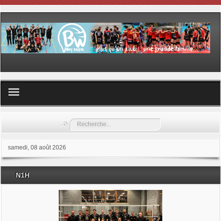
Volley ball
Rechercher
Les samedis du sport
samedi, 08 août 2026
Les Garderies sportives
N1H
Les stages
Documents