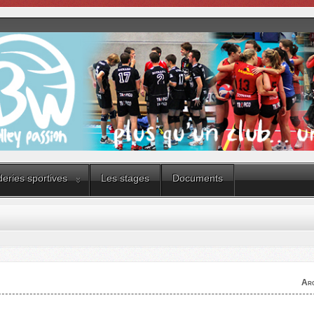
eries sportives
Les stages
Documents
Arc