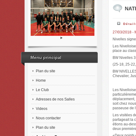
NATI
Détail
27/03/2018 -
Nivelles signe
Les Nivellois
place au clas
Menu principal
BW Nivelles 3
(25-18, 25-22,
Plan du site
BW NIVELLES: 
Chevalier, Ju
Home
Le Club
Les Nivelloise
particulièreme
déplacement, 
Adresses de nos Salles
soit chez nous
passeuse de l
Videos
Les visitées 
Nous contacter
partageait la
étions au-des
Plan du site
deux première
«Deux points 