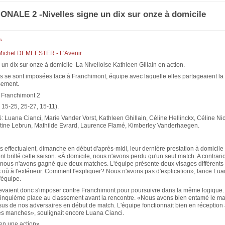
ONALE 2 -Nivelles signe un dix sur onze à domicile
s
 Michel DEMEESTER - L'Avenir
 un dix sur onze à domicile La Nivelloise Kathleen Gillain en action.
es se sont imposées face à Franchimont, équipe avec laquelle elles partageaient l
sement.
 Franchimont 2
 15-25, 25-27, 15-11).
Luana Cianci, Marie Vander Vorst, Kathleen Ghillain, Céline Hellinckx, Céline Nic
stine Lebrun, Mathilde Evrard, Laurence Flamé, Kimberley Vanderhaegen.
s effectuaient, dimanche en début d'après-midi, leur dernière prestation à domicile 
nt brillé cette saison. «À domicile, nous n'avons perdu qu'un seul match. A contrari
nous n'avons gagné que deux matches. L'équipe présente deux visages différents 
 où à l'extérieur. Comment l'expliquer? Nous n'avons pas d'explication», lance Lua
'équipe.
devaient donc s'imposer contre Franchimont pour poursuivre dans la même logique
 cinquième place au classement avant la rencontre. «Nous avons bien entamé le m
sus de nos adversaires en début de match. L'équipe fonctionnait bien en réception
s manches», soulignait encore Luana Cianci.
en une action»