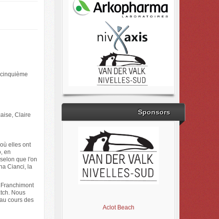
a cinquième
Sponsors
aise, Claire
où elles ont
o, en
selon que l'on
na Cianci, la
Brabant Wallon
. Franchimont
Magic Miroir
atch. Nous
Ville de Nivelles
 au cours des
Aclot Beach