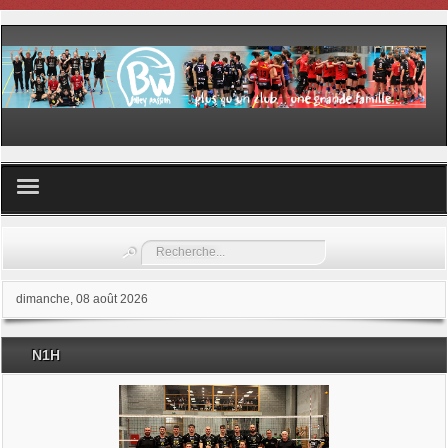
Volley ball
Rechercher
Les samedis du sport
dimanche, 08 août 2026
Les Garderies sportives
N1H
Les stages
Documents