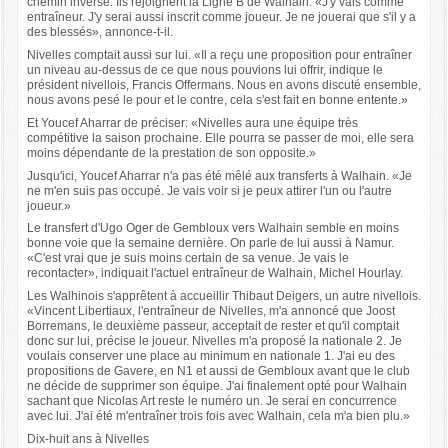
chemin inverse. Ils rejoignent la Ligne B de Walhain. «J'y vais comme
entraîneur. J'y serai aussi inscrit comme joueur. Je ne jouerai que s'il y a
des blessés», annonce-t-il.
Nivelles comptait aussi sur lui. «Il a reçu une proposition pour entraîner
un niveau au-dessus de ce que nous pouvions lui offrir, indique le
président nivellois, Francis Offermans. Nous en avons discuté ensemble,
nous avons pesé le pour et le contre, cela s'est fait en bonne entente.»
Et Youcef Aharrar de préciser: «Nivelles aura une équipe très
compétitive la saison prochaine. Elle pourra se passer de moi, elle sera
moins dépendante de la prestation de son opposite.»
Jusqu'ici, Youcef Aharrar n'a pas été mêlé aux transferts à Walhain. «Je
ne m'en suis pas occupé. Je vais voir si je peux attirer l'un ou l'autre
joueur.»
Le transfert d'Ugo Oger de Gembloux vers Walhain semble en moins
bonne voie que la semaine dernière. On parle de lui aussi à Namur.
«C'est vrai que je suis moins certain de sa venue. Je vais le
recontacter», indiquait l'actuel entraîneur de Walhain, Michel Hourlay.
Les Walhinois s'apprêtent à accueillir Thibaut Deigers, un autre nivellois.
«Vincent Libertiaux, l'entraîneur de Nivelles, m'a annoncé que Joost
Borremans, le deuxième passeur, acceptait de rester et qu'il comptait
donc sur lui, précise le joueur. Nivelles m'a proposé la nationale 2. Je
voulais conserver une place au minimum en nationale 1. J'ai eu des
propositions de Gavere, en N1 et aussi de Gembloux avant que le club
ne décide de supprimer son équipe. J'ai finalement opté pour Walhain
sachant que Nicolas Art reste le numéro un. Je serai en concurrence
avec lui. J'ai été m'entraîner trois fois avec Walhain, cela m'a bien plu.»
Dix-huit ans à Nivelles