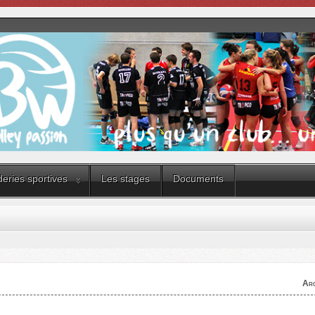
eries sportives
Les stages
Documents
Arc