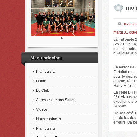
DIVI
Détail
mardi 31 octo
La nationale 
(25-21, 25-16
imposer notre 
nivelloise, au
Menu principal
En nationale 3
Plan du site
Fortpied (ence
pour le déplac
Home
difficile, l'é
Harry Mabille.
Le Club
En série B, l
25). «Nous avo
Adresses de nos Salles
excellente pre
Schmitt.
Videos
De son côté, 
perdu les deux
Nous contacter
erreurs. On pe
Plan du site