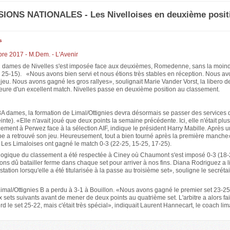
SIONS NATIONALES - Les Nivelloises en deuxième posit
s
bre 2017 - M.Dem. - L'Avenir
2 dames de Nivelles s'est imposée face aux deuxièmes, Romedenne, sans la moind
, 25-15). «Nous avons bien servi et nous étions très stables en réception. Nous a
jeu. Nous avons gagné les gros rallyes», soulignait Marie Vander Vorst, la libero d
teure d'un excellent match. Nivelles passe en deuxième position au classement.
A dames, la formation de Limal/Ottignies devra désormais se passer des services d
inte). «Elle n'avait joué que deux points la semaine précédente. Ici, elle n'était plu
ement à Perwez face à la sélection AIF, indique le président Harry Mabille. Après u
quipe a retrouvé son jeu. Heureusement, tout a bien tourné après la première manche
 Les Limaloises ont gagné le match 0-3 (22-25, 15-25, 17-25).
a logique du classement a été respectée à Ciney où Chaumont s'est imposé 0-3 (18-
ns dû batailler ferme dans chaque set pour arriver à nos fins. Diana Rodriguez a l
station lorsqu'elle a été titularisée à la passe au troisième set», souligne le secréta
Limal/Ottignies B a perdu à 3-1 à Bouillon. «Nous avons gagné le premier set 23-2
 sets suivants avant de mener de deux points au quatrième set. L'arbitre a alors fai
rd le set 25-22, mais c'était très spécial», indiquait Laurent Hannecart, le coach li