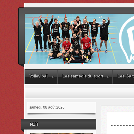
Volley ball
Les samedis du sport
Les Gard
samedi, 08 août 2026
N1H