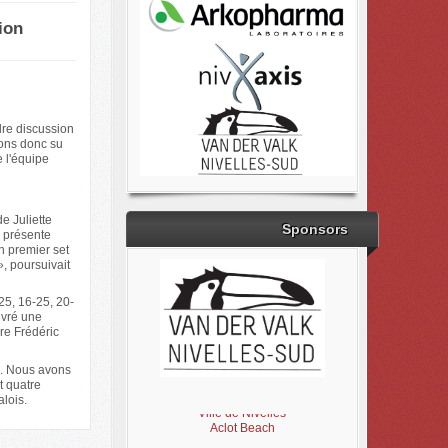
ion
re discussion
vons donc su
e l'équipe
e Juliette
Sponsors
s présente
n premier set
», poursuivait
25, 16-25, 20-
ivré une
ire Frédéric
5. Nous avons
Brabant Wallon
t quatre
Magic Miroir
malois.
Ville de Nivelles
Aclot Beach