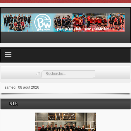
Volley ball
Rechercher
Les samedis du sport
samedi, 08 août 2026
Les Garderies sportives
N1H
Les stages
Documents