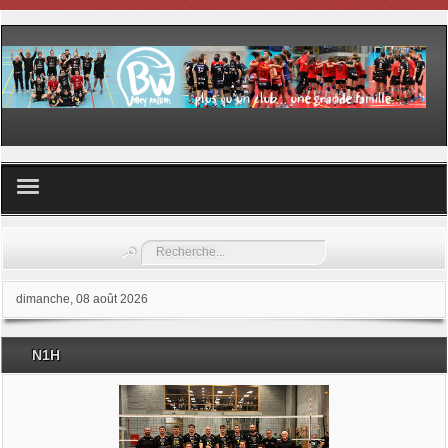
Volley ball
Rechercher
Les samedis du sport
dimanche, 08 août 2026
Les Garderies sportives
N1H
Les stages
Documents