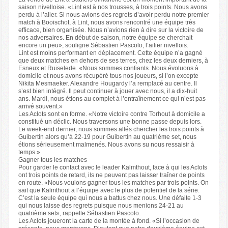
saison nivelloise. «Lint est à nos trousses, à trois points. Nous avons
perdu à l’aller. Si nous avions des regrets d’avoir perdu notre premier
match à Booischot, à Lint, nous avons rencontré une équipe très
efficace, bien organisée. Nous n’avions rien à dire sur la victoire de
nos adversaires. En début de saison, notre équipe se cherchait
encore un peu», souligne Sébastien Pascolo, l’ailier nivellois.
Lint est moins performant en déplacement. Cette équipe n’a gagné
que deux matches en dehors de ses terres, chez les deux derniers, à
Esneux et Ruiselede. «Nous sommes confiants. Nous évoluons à
domicile et nous avons récupéré tous nos joueurs, si l’on excepte
Nikita Mesmaeker. Alexandre Hougardy l’a remplacé au centre. Il
s’est bien intégré. Il peut continuer à jouer avec nous, il a dix-huit
ans. Mardi, nous étions au complet à l’entraînement ce qui n’est pas
arrivé souvent.»
Les Aclots sont en forme. «Notre victoire contre Torhout à domicile a
constitué un déclic. Nous traversons une bonne passe depuis lors.
Le week-end dernier, nous sommes allés chercher les trois points à
Guibertin alors qu’à 22-19 pour Guibertin au quatrième set, nous
étions sérieusement malmenés. Nous avons su nous ressaisir à
temps.»
Gagner tous les matches
Pour garder le contact avec le leader Kalmthout, face à qui les Aclots
ont trois points de retard, ils ne peuvent pas laisser traîner de points
en route. «Nous voulons gagner tous les matches par trois points. On
sait que Kalmthout a l’équipe avec le plus de potentiel de la série.
C’est la seule équipe qui nous a battus chez nous. Une défaite 1-3
qui nous laisse des regrets puisque nous menions 24-21 au
quatrième set», rappelle Sébastien Pascolo.
Les Aclots joueront la carte de la montée à fond. «Si l’occasion de