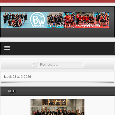
Volley ball
Rechercher
Les samedis du sport
jeudi, 08 août 2026
Les Garderies sportives
N1H
Les stages
Documents