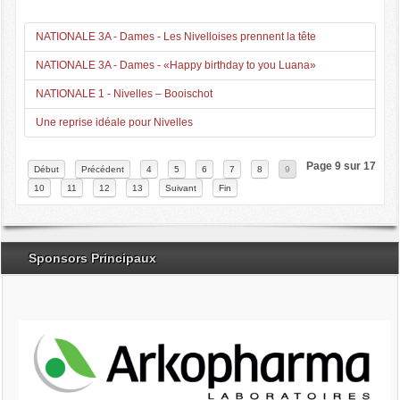
NATIONALE 3A - Dames - Les Nivelloises prennent la tête
NATIONALE 3A - Dames - «Happy birthday to you Luana»
NATIONALE 1 - Nivelles – Booischot
Une reprise idéale pour Nivelles
Page 9 sur 17
Début
Précédent
4
5
6
7
8
9
10
11
12
13
Suivant
Fin
Sponsors Principaux