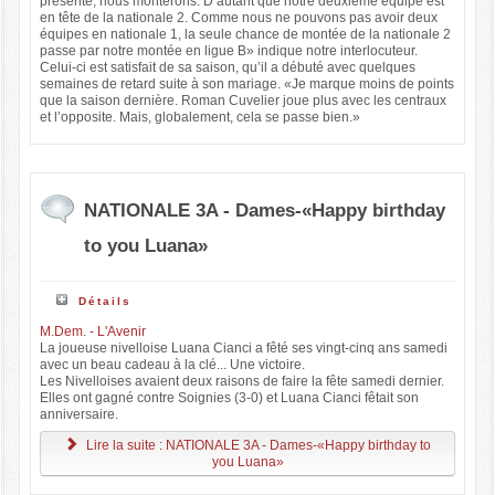
présente, nous monterons. D’autant que notre deuxième équipe est
en tête de la nationale 2. Comme nous ne pouvons pas avoir deux
équipes en nationale 1, la seule chance de montée de la nationale 2
passe par notre montée en ligue B» indique notre interlocuteur.
Celui-ci est satisfait de sa saison, qu’il a débuté avec quelques
semaines de retard suite à son mariage. «Je marque moins de points
que la saison dernière. Roman Cuvelier joue plus avec les centraux
et l’opposite. Mais, globalement, cela se passe bien.»
NATIONALE 3A - Dames-«Happy birthday
to you Luana»
Détails
M.Dem. - L'Avenir
La joueuse nivelloise Luana Cianci a fêté ses vingt-cinq ans samedi
avec un beau cadeau à la clé... Une victoire.
Les Nivelloises avaient deux raisons de faire la fête samedi dernier.
Elles ont gagné contre Soignies (3-0) et Luana Cianci fêtait son
anniversaire.
Lire la suite : NATIONALE 3A - Dames-«Happy birthday to
you Luana»