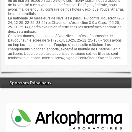
eu du mal en réception au troisième set. Thierry Musch nous a apporté
de la stabilité à ce niveau au quatrième set. En règle générale, nous
avons mal défendu, au contraire de nos hôtes», explique Youcef Aharrar,
le coach nivellois.
La nationale 3A messieurs de Nivelles a perdu 1-3 contre Mouscron (26-
24, 12-25, 22-25, 23-25) et Chaumont s’est incliné 3-0 à Capci (25-20,
25-21, 25-14), après avoir bien résisté chez les deuxièmes pendant les
deux sets initiaux.
Chez les dames, la nationale 3A de Nivelles s’est débarrassée de
Baudour sur le score de 3-1 (25-14, 18-25, 25-12, 25-15). «Nous avons
eu trop facile au premier set, l’équipe s’est ensuite relâchée. Les
changements n’ont rien apporté, excepté la montée de Charline Genin
au libéro. L’équipe de base a repris au troisième set, les filles se sont
remises en question, avec succès», signale l’entraîneur Xavier Ducobu.
Sponsors Principaux