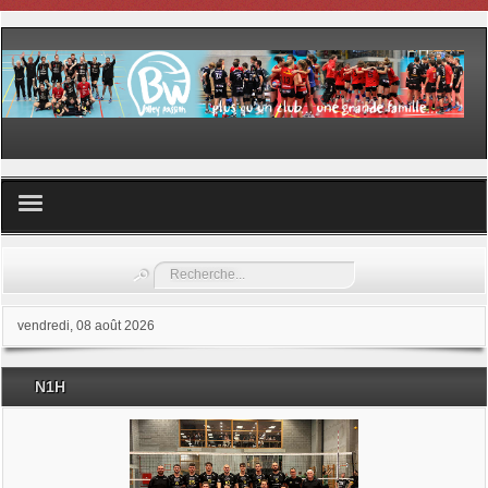
Volley ball
Rechercher
Les samedis du sport
vendredi, 08 août 2026
Les Garderies sportives
N1H
Les stages
Documents