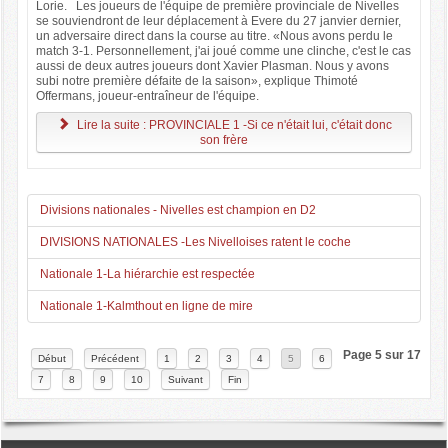
Lorie. Les joueurs de l'équipe de première provinciale de Nivelles
se souviendront de leur déplacement à Evere du 27 janvier dernier,
un adversaire direct dans la course au titre. «Nous avons perdu le
match 3-1. Personnellement, j'ai joué comme une clinche, c'est le cas
aussi de deux autres joueurs dont Xavier Plasman. Nous y avons
subi notre première défaite de la saison», explique Thimoté
Offermans, joueur-entraîneur de l'équipe.
Lire la suite : PROVINCIALE 1 -Si ce n'était lui, c'était donc
son frère
Divisions nationales - Nivelles est champion en D2
DIVISIONS NATIONALES -Les Nivelloises ratent le coche
Nationale 1-La hiérarchie est respectée
Nationale 1-Kalmthout en ligne de mire
Page 5 sur 17
Début
Précédent
1
2
3
4
5
6
7
8
9
10
Suivant
Fin