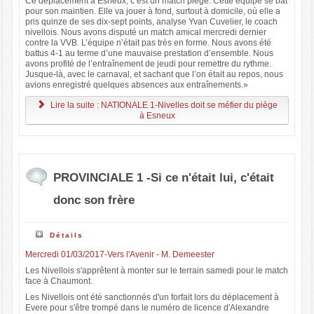
Ce déplacement à Esneux, c’est un match piège. Cette équipe se bat
pour son maintien. Elle va jouer à fond, surtout à domicile, où elle a
pris quinze de ses dix-sept points, analyse Yvan Cuvelier, le coach
nivellois. Nous avons disputé un match amical mercredi dernier
contre la VVB. L’équipe n’était pas très en forme. Nous avons été
battus 4-1 au terme d’une mauvaise prestation d’ensemble. Nous
avons profité de l’entraînement de jeudi pour remettre du rythme.
Jusque-là, avec le carnaval, et sachant que l’on était au repos, nous
avions enregistré quelques absences aux entraînements.»
Lire la suite : NATIONALE 1-Nivelles doit se méfier du piège
à Esneux
PROVINCIALE 1 -Si ce n'était lui, c'était
donc son frère
Détails
Mercredi 01/03/2017-Vers l'Avenir - M. Demeester
Les Nivellois s'apprêtent à monter sur le terrain samedi pour le match
face à Chaumont.
Les Nivellois ont été sanctionnés d'un forfait lors du déplacement à
Evere pour s'être trompé dans le numéro de licence d'Alexandre