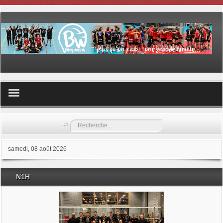
Volley ball
Rechercher
Les samedis du sport
samedi, 08 août 2026
Les Garderies sportives
N1H
Les stages
Documents