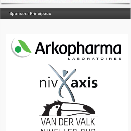
Send an Email
Sponsors Principaux
*
Required field
Nom
*
E-mail
*
Sujet
*
Message
*