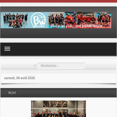
Volley ball
Rechercher
Les samedis du sport
samedi, 08 août 2026
Les Garderies sportives
N1H
Les stages
Documents