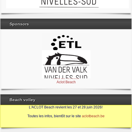
Envoyer une copie à votre adresse
(facultatif)
Sponsors
Envoyer
Brabant Wallon
Magic Miroir
Ville de Nivelles
Aclot Beach
Beach volley
L'ACLOT Beach revient les 27 et 28 juin 2026!
Toutes les infos, bientôt sur le site
aclotbeach.be
Sources