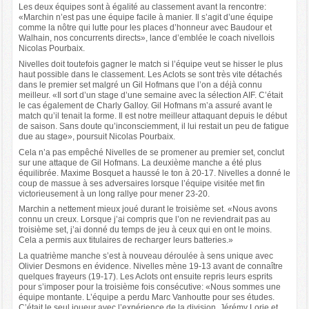
Les deux équipes sont à égalité au classement avant la rencontre:
«Marchin n’est pas une équipe facile à manier. Il s’agit d’une équipe
comme la nôtre qui lutte pour les places d’honneur avec Baudour et
Walhain, nos concurrents directs», lance d’emblée le coach nivellois
Nicolas Pourbaix.
Nivelles doit toutefois gagner le match si l’équipe veut se hisser le plus
haut possible dans le classement. Les Aclots se sont très vite détachés
dans le premier set malgré un Gil Hofmans que l’on a déjà connu
meilleur. «Il sort d’un stage d’une semaine avec la sélection AIF. C’était
le cas également de Charly Galloy. Gil Hofmans m’a assuré avant le
match qu’il tenait la forme. Il est notre meilleur attaquant depuis le début
de saison. Sans doute qu’inconsciemment, il lui restait un peu de fatigue
due au stage», poursuit Nicolas Pourbaix.
Cela n’a pas empêché Nivelles de se promener au premier set, conclut
sur une attaque de Gil Hofmans. La deuxième manche a été plus
équilibrée. Maxime Bosquet a haussé le ton à 20-17. Nivelles a donné le
coup de massue à ses adversaires lorsque l’équipe visitée met fin
victorieusement à un long rallye pour mener 23-20.
Marchin a nettement mieux joué durant le troisième set. «Nous avons
connu un creux. Lorsque j’ai compris que l’on ne reviendrait pas au
troisième set, j’ai donné du temps de jeu à ceux qui en ont le moins.
Cela a permis aux titulaires de recharger leurs batteries.»
La quatrième manche s’est à nouveau déroulée à sens unique avec
Olivier Desmons en évidence. Nivelles mène 19-13 avant de connaître
quelques frayeurs (19-17). Les Aclots ont ensuite repris leurs esprits
pour s’imposer pour la troisième fois consécutive: «Nous sommes une
équipe montante. L’équipe a perdu Marc Vanhoutte pour ses études.
C’était le seul joueur avec l’expérience de la division. Jérémy Lorie et