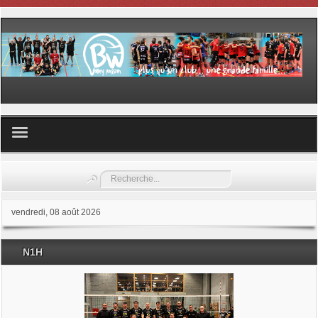
Volley ball
Rechercher
Les samedis du sport
vendredi, 08 août 2026
Les Garderies sportives
N1H
Les stages
Documents