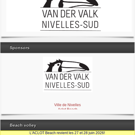
Sponsors
Brabant Wallon
Magic Miroir
Ville de Nivelles
Aclot Beach
Beach volley
L'ACLOT Beach revient les 27 et 28 juin 2026!