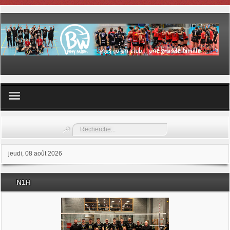
Volley ball
Rechercher
Les samedis du sport
jeudi, 08 août 2026
Les Garderies sportives
N1H
Les stages
Documents