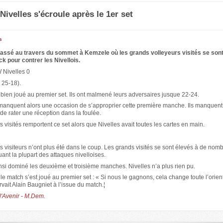
 Nivelles s'écroule après le 1er set
s
passé au travers du sommet à Kemzele où les grands volleyeurs visités se son
ck pour contrer les Nivellois.
Nivelles 0
 25-18).
 bien joué au premier set. Ils ont malmené leurs adversaires jusque 22-24.
 manquent alors une occasion de s’approprier cette première manche. Ils manquent
de rater une réception dans la foulée.
s visités remportent ce set alors que Nivelles avait toutes les cartes en main.
les visiteurs n’ont plus été dans le coup. Les grands visités se sont élevés à de no
uant la plupart des attaques nivelloises.
si dominé les deuxième et troisième manches. Nivelles n’a plus rien pu.
ue le match s’est joué au premier set : « Si nous le gagnons, cela change toute l’orien
vait Alain Baugniet à l’issue du match.¦
l'Avenir - M.Dem.