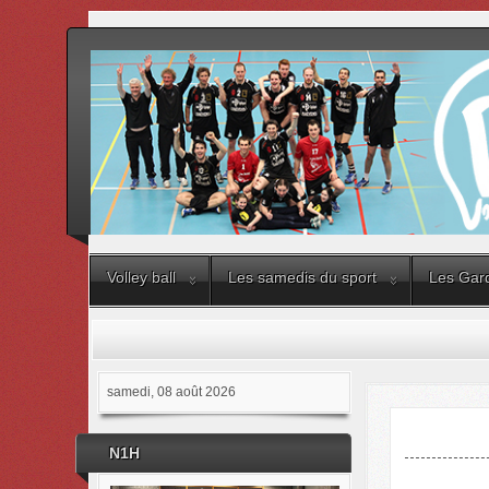
Volley ball
Les samedis du sport
Les Gard
samedi, 08 août 2026
N1H