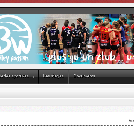
eries sportives
Les stages
Documents
Arc