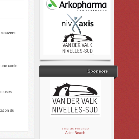
t souvent
 une contre-
Sponsors
mbreuses
tation du
Brabant Wallon
Magic Miroir
Ville de Nivelles
Aclot Beach