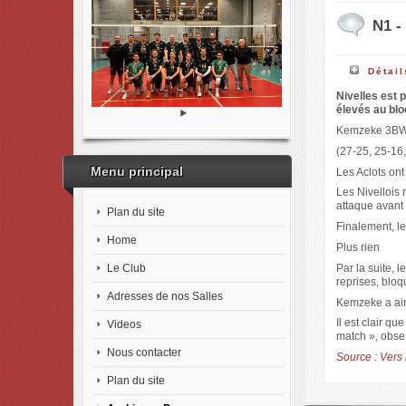
N1 -
Détail
Nivelles est 
élevés au blo
Kemzeke 3BW 
(27-25, 25-16,
Menu principal
Les Aclots ont
Les Nivellois
attaque avant 
Plan du site
Finalement, le
Home
Plus rien
Le Club
Par la suite, 
reprises, bloq
Adresses de nos Salles
Kemzeke a ain
Il est clair q
Videos
match », obser
Nous contacter
Source : Vers 
Plan du site