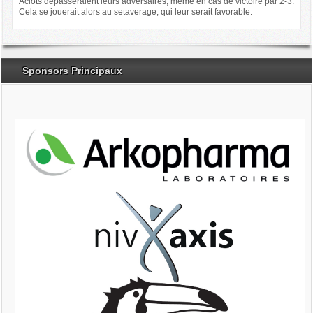
Aclots dépasseraient leurs adversaires, même en cas de victoire par 2-3.
Cela se jouerait alors au setaverage, qui leur serait favorable.
Sponsors Principaux