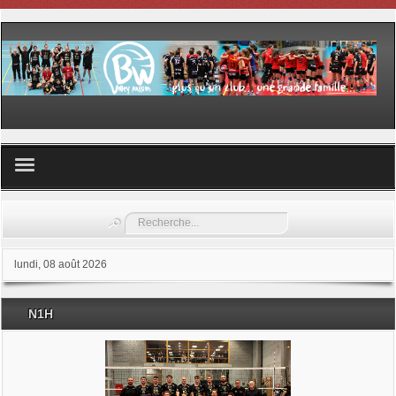
Volley ball
Rechercher
Les samedis du sport
lundi, 08 août 2026
Les Garderies sportives
N1H
Les stages
Documents