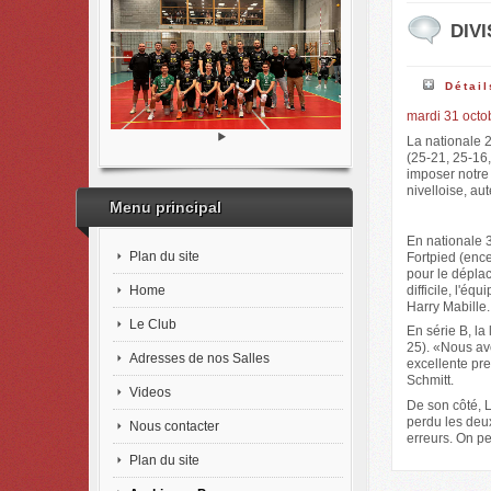
DIVI
Détail
mardi 31 octo
La nationale 
(25-21, 25-16
imposer notre 
nivelloise, au
Menu principal
En nationale 3
Plan du site
Fortpied (ence
pour le déplac
Home
difficile, l'é
Harry Mabille.
Le Club
En série B, l
25). «Nous avo
Adresses de nos Salles
excellente pre
Schmitt.
Videos
De son côté, 
perdu les deux
Nous contacter
erreurs. On pe
Plan du site