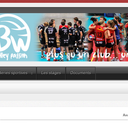
eries sportives
Les stages
Documents
Arc