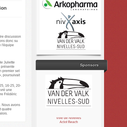
ion
re discussion
vons donc su
e l'équipe
e Juliette
Sponsors
s présente
n premier set
», poursuivait
25, 16-25, 20-
ivré une
ire Frédéric
5. Nous avons
Brabant Wallon
t quatre
Magic Miroir
malois.
Ville de Nivelles
Aclot Beach