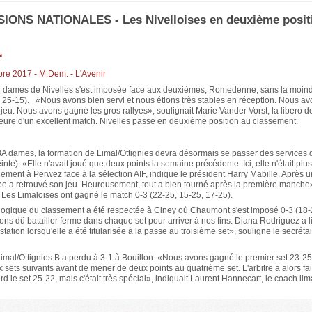
SIONS NATIONALES - Les Nivelloises en deuxième posit
s
bre 2017 - M.Dem. - L'Avenir
2 dames de Nivelles s'est imposée face aux deuxièmes, Romedenne, sans la moind
, 25-15). «Nous avons bien servi et nous étions très stables en réception. Nous a
jeu. Nous avons gagné les gros rallyes», soulignait Marie Vander Vorst, la libero d
teure d'un excellent match. Nivelles passe en deuxième position au classement.
A dames, la formation de Limal/Ottignies devra désormais se passer des services d
inte). «Elle n'avait joué que deux points la semaine précédente. Ici, elle n'était plu
ement à Perwez face à la sélection AIF, indique le président Harry Mabille. Après u
quipe a retrouvé son jeu. Heureusement, tout a bien tourné après la première manche
 Les Limaloises ont gagné le match 0-3 (22-25, 15-25, 17-25).
a logique du classement a été respectée à Ciney où Chaumont s'est imposé 0-3 (18-
ns dû batailler ferme dans chaque set pour arriver à nos fins. Diana Rodriguez a l
station lorsqu'elle a été titularisée à la passe au troisième set», souligne le secréta
Limal/Ottignies B a perdu à 3-1 à Bouillon. «Nous avons gagné le premier set 23-2
 sets suivants avant de mener de deux points au quatrième set. L'arbitre a alors fai
rd le set 25-22, mais c'était très spécial», indiquait Laurent Hannecart, le coach li