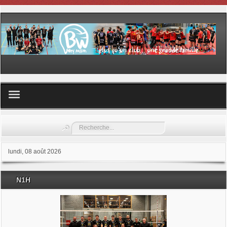
Volley ball
Rechercher
Les samedis du sport
lundi, 08 août 2026
Les Garderies sportives
N1H
Les stages
Documents