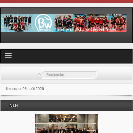
Volley ball
Rechercher
Les samedis du sport
dimanche, 08 août 2026
Les Garderies sportives
N1H
Les stages
Documents