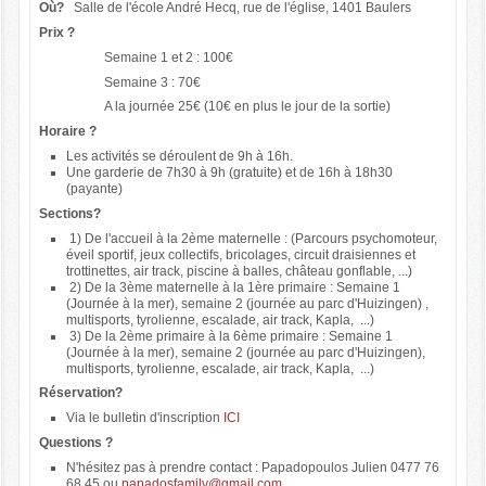
Où?
Salle de l'école André Hecq, rue de l'église, 1401 Baulers
Prix ?
Semaine 1 et 2 : 100€
Semaine 3 : 70€
A la journée 25€ (10€ en plus le jour de la sortie)
Horaire ?
Les activités se déroulent de 9h à 16h.
Une garderie de 7h30 à 9h (gratuite) et de 16h à 18h30
(payante)
Sections?
1) De l'accueil à la 2ème maternelle : (Parcours psychomoteur,
éveil sportif, jeux collectifs, bricolages, circuit draisiennes et
trottinettes, air track, piscine à balles, château gonflable, ...)
2) De la 3ème maternelle à la 1ère primaire : Semaine 1
(Journée à la mer), semaine 2 (journée au parc d'Huizingen) ,
multisports, tyrolienne, escalade, air track, Kapla, ...)
3) De la 2ème primaire à la 6ème primaire : Semaine 1
(Journée à la mer), semaine 2 (journée au parc d'Huizingen),
multisports, tyrolienne, escalade, air track, Kapla, ...)
Réservation?
Via le bulletin d'inscription
ICI
Questions ?
N'hésitez pas à prendre contact : Papadopoulos Julien 0477 76
68 45 ou
papadosfamily@gmail.com